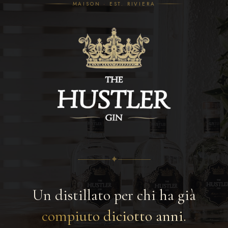
THE
MAISON · EST. RIVIERA
HUSTLER
GIN
he Bold
✦
Premium Distilled
✦
43% 
✦
Un distillato per chi ha già
STORIA & FILOSOFIA
La nostra storia nasce
dalla
compiuto diciotto anni.